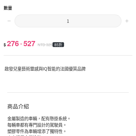
數量
276
527
-
$
85折
NTD
325
啟發兒童藝術靈感與IQ智能的法國優質品牌
商品介紹
金屬製造的車輛，配有懸掛系統。
每輛車都有專門設計的駕駛員。
塑膠零件為車輛增添了獨特性。