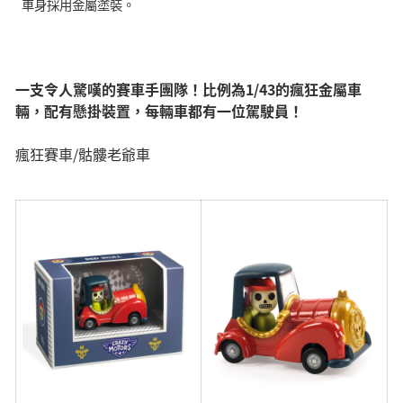
車身採用金屬塗裝。
一支令人驚嘆的賽車手團隊！比例為1/43的瘋狂金屬車
輛，配有懸掛裝置，每輛車都有一位駕駛員！
瘋狂賽車/骷髏老爺車