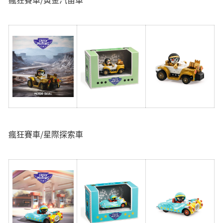
瘋狂賽車/星際探索車