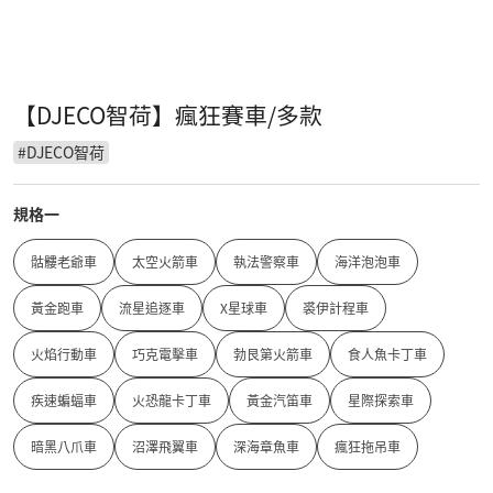
【DJECO智荷】瘋狂賽車/多款
#
DJECO智荷
規格一
骷髏老爺車
太空火箭車
執法警察車
海洋泡泡車
黃金跑車
流星追逐車
X星球車
裘伊計程車
火焰行動車
巧克電擊車
勃艮第火箭車
食人魚卡丁車
疾速蝙蝠車
火恐龍卡丁車
黃金汽笛車
星際探索車
暗黑八爪車
沼澤飛翼車
深海章魚車
瘋狂拖吊車