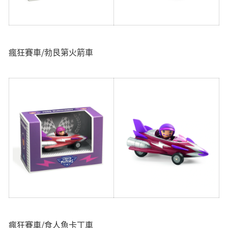
瘋狂賽車/勃艮第火箭車
瘋狂賽車/食人魚卡丁車