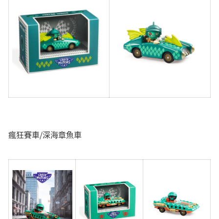
瘋狂賽車/深海章魚車