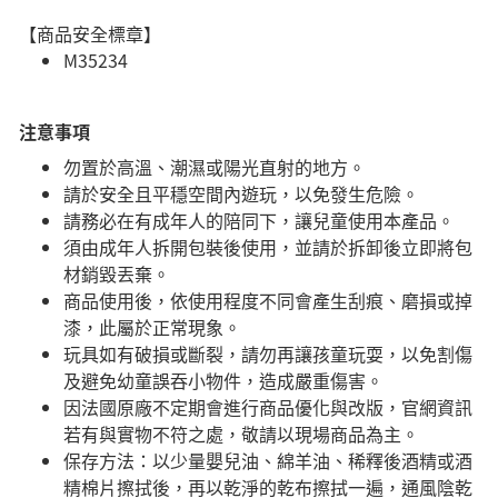
【商品安全標章】
M35234
注意事項
勿置於高溫、潮濕或陽光直射的地方。
請於安全且平穩空間內遊玩，以免發生危險。​
請務必在有成年人的陪同下，讓兒童使用本產品。
須由成年人拆開包裝後使用，並請於拆卸後立即將包
材銷毀丟棄。
商品使用後，依使用程度不同會產生刮痕、磨損或掉
漆，此屬於正常現象。
玩具如有破損或斷裂，請勿再讓孩童玩耍，以免割傷
及避免幼童誤吞小物件，造成嚴重傷害。
因法國原廠不定期會進行商品優化與改版，官網資訊
若有與實物不符之處，敬請以現場商品為主。
​保存方法：以少量嬰兒油、綿羊油、稀釋後酒精或酒
精棉片擦拭後，再以乾淨的乾布擦拭一遍，通風陰乾