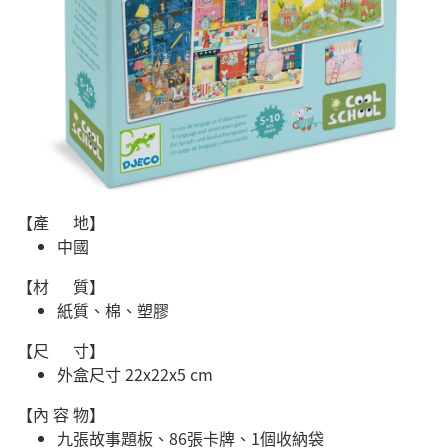
【產 地】
中國
【材 質】
紙質、棉、塑膠
【尺 寸】
外盒尺寸 22x22x5 cm
【內 容 物】
九張故事題板、86張卡牌、1個收納袋