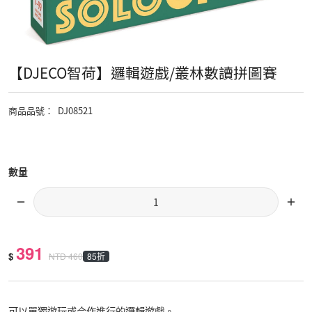
【DJECO智荷】邏輯遊戲/叢林數讀拼圖賽
商品品號
：
DJ08521
數量
391
$
85折
NTD
460
可以單獨遊玩或合作進行的邏輯遊戲。