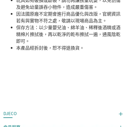
玩具如有破損或斷裂，請勿再讓孩童玩耍，以免割傷
及避免幼童誤吞小物件，造成嚴重傷害。
因法國原廠不定期會進行商品優化與改版，官網資訊
若有與實物不符之處，敬請以現場商品為主。
​保存方法：以少量嬰兒油、綿羊油、稀釋後酒精或酒
精棉片擦拭後，再以乾淨的乾布擦拭一遍，通風陰乾
即可。
本產品經拆封後，恕不得退換貨。
DJECO
會員服務