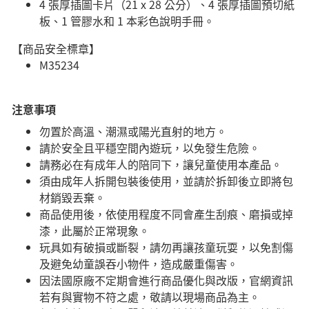
4 張厚插圖卡片（21 x 28 公分）、4 張厚插圖預切紙
板、1 管膠水和 1 本彩色說明手冊。
【商品安全標章】
M35234
注意事項
勿置於高溫、潮濕或陽光直射的地方。
請於安全且平穩空間內遊玩，以免發生危險。​
請務必在有成年人的陪同下，讓兒童使用本產品。
須由成年人拆開包裝後使用，並請於拆卸後立即將包
材銷毀丟棄。
商品使用後，依使用程度不同會產生刮痕、磨損或掉
漆，此屬於正常現象。
玩具如有破損或斷裂，請勿再讓孩童玩耍，以免割傷
及避免幼童誤吞小物件，造成嚴重傷害。
因法國原廠不定期會進行商品優化與改版，官網資訊
若有與實物不符之處，敬請以現場商品為主。