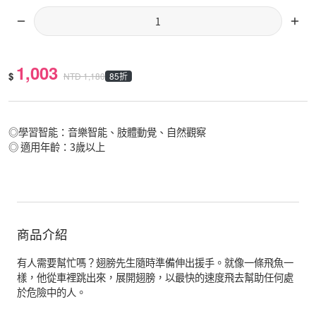
1,003
$
85折
NTD
1,180
◎學習智能：音樂智能、肢體動覺、自然觀察
◎ 適用年齡：3歲以上
商品介紹
有人需要幫忙嗎？翅膀先生隨時準備伸出援手。就像一條飛魚一
樣，他從車裡跳出來，展開翅膀，以最快的速度飛去幫助任何處
於危險中的人。