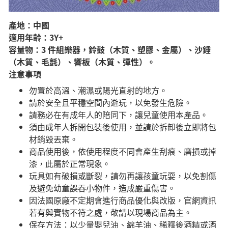
產地：中國
適用年齡：3Y+
容量物：3 件組樂器，鈴鼓（木質、塑膠、金屬）、沙錘
（木質、毛氈）、響板（木質、彈性）。
注意事項
勿置於高溫、潮濕或陽光直射的地方。
請於安全且平穩空間內遊玩，以免發生危險。​
請務必在有成年人的陪同下，讓兒童使用本產品。
須由成年人拆開包裝後使用，並請於拆卸後立即將包
材銷毀丟棄。
商品使用後，依使用程度不同會產生刮痕、磨損或掉
漆，此屬於正常現象。
玩具如有破損或斷裂，請勿再讓孩童玩耍，以免割傷
及避免幼童誤吞小物件，造成嚴重傷害。
因法國原廠不定期會進行商品優化與改版，官網資訊
若有與實物不符之處，敬請以現場商品為主。
​保存方法：以少量嬰兒油、綿羊油、稀釋後酒精或酒