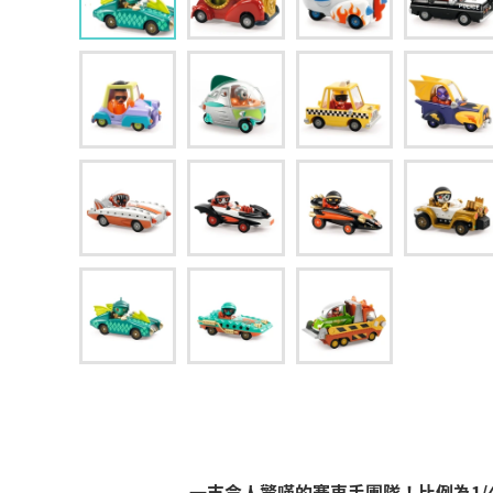
一支令人驚嘆的賽車手團隊！比例為1/