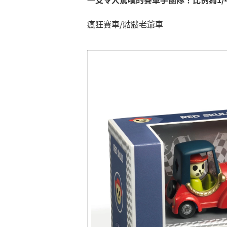
瘋狂賽車/骷髏老爺車