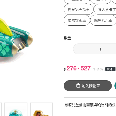
勃艮第火箭車
食人魚卡丁
星際探索車
暗黑八爪車
數量
276
527
-
$
85折
NTD
325
加入購物車
啟發兒童藝術靈感與IQ智能的