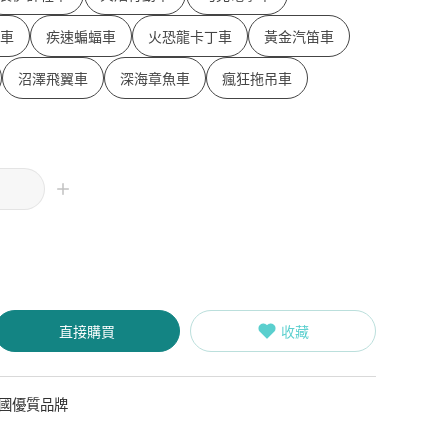
車
疾速蝙蝠車
火恐龍卡丁車
黃金汽笛車
沼澤飛翼車
深海章魚車
瘋狂拖吊車
直接購買
收藏
法國優質品牌