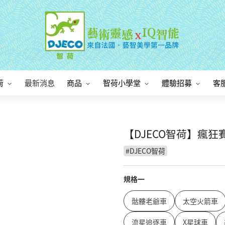
荷
最新消息
商品
智荷小學堂
體驗招募
客
【DJECO智荷】瘋狂
#
DJECO智荷
規格一
骷髏老爺車
太空火箭車
流星追逐車
X星球車