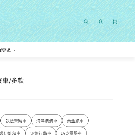
服專區
賽車/多款
執法警察車
海洋泡泡車
黃金跑車
裘伊計程車
火焰行動車
巧克電擊車