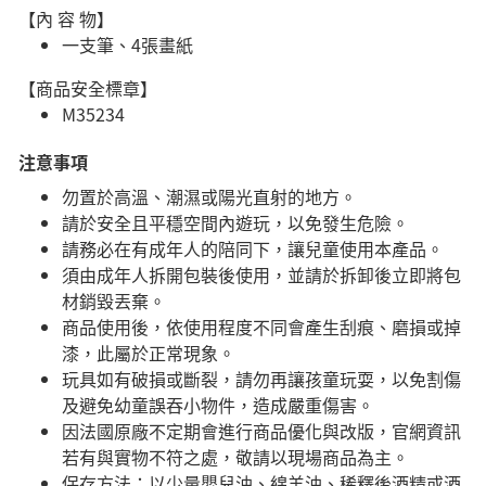
【內 容 物】
一支筆、4張畫紙
【商品安全標章】
M35234
注意事項
勿置於高溫、潮濕或陽光直射的地方。
請於安全且平穩空間內遊玩，以免發生危險。​
請務必在有成年人的陪同下，讓兒童使用本產品。
須由成年人拆開包裝後使用，並請於拆卸後立即將包
材銷毀丟棄。
商品使用後，依使用程度不同會產生刮痕、磨損或掉
漆，此屬於正常現象。
玩具如有破損或斷裂，請勿再讓孩童玩耍，以免割傷
及避免幼童誤吞小物件，造成嚴重傷害。
因法國原廠不定期會進行商品優化與改版，官網資訊
若有與實物不符之處，敬請以現場商品為主。
​保存方法：以少量嬰兒油、綿羊油、稀釋後酒精或酒