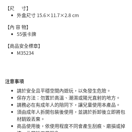
【尺 寸】
外盒尺寸 15.6×11.7×2.8 cm
【內 容 物】
55張卡牌
【商品安全標章】
M35234
注意事項
請於安全且平穩空間內遊玩，以免發生危險。
​保存方法：勿置於高溫、潮濕或陽光直射的地方。
請務必在有成年人的陪同下，讓兒童使用本產品。
須由成年人拆開包裝後使用，並請於拆卸後立即將包
材銷毀丟棄。
商品使用後，依使用程度不同會產生刮痕、磨損或掉