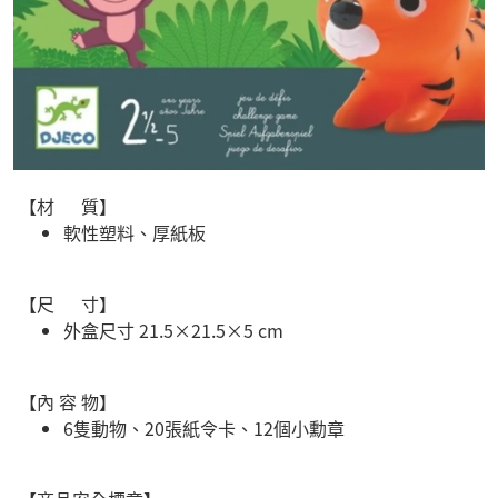
【材 質】
軟性塑料、厚紙板
【尺 寸】
外盒尺寸 21.5×21.5×5 cm
【內 容 物】
6隻動物、20張紙令卡、12個小勳章