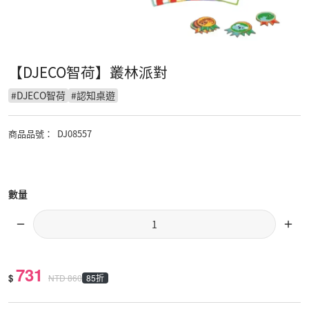
【DJECO智荷】叢林派對
#
DJECO智荷
#
認知桌遊
商品品號
：
DJ08557
數量
731
$
85折
NTD
860