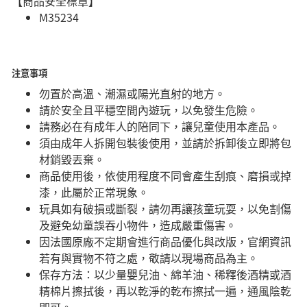
【商品安全標章】
M35234
注意事項
勿置於高溫、潮濕或陽光直射的地方。
請於安全且平穩空間內遊玩，以免發生危險。​
請務必在有成年人的陪同下，讓兒童使用本產品。
須由成年人拆開包裝後使用，並請於拆卸後立即將包
材銷毀丟棄。
商品使用後，依使用程度不同會產生刮痕、磨損或掉
漆，此屬於正常現象。
玩具如有破損或斷裂，請勿再讓孩童玩耍，以免割傷
及避免幼童誤吞小物件，造成嚴重傷害。
因法國原廠不定期會進行商品優化與改版，官網資訊
若有與實物不符之處，敬請以現場商品為主。
​保存方法：以少量嬰兒油、綿羊油、稀釋後酒精或酒
精棉片擦拭後，再以乾淨的乾布擦拭一遍，通風陰乾