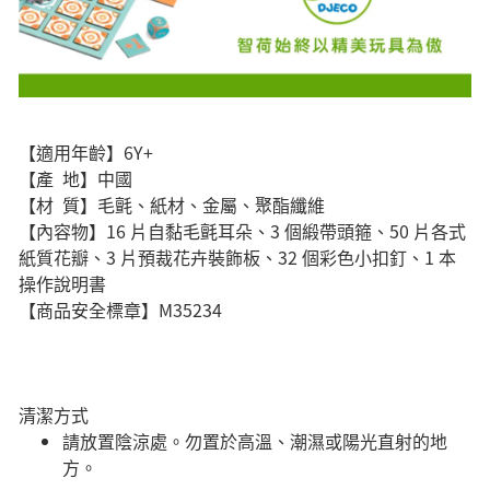
【適用年齡】6Y+
【產 地】中國
【材 質】毛氈、紙材、金屬、聚酯纖維
【內容物】16 片自黏毛氈耳朵、3 個緞帶頭箍、50 片各式
紙質花瓣、3 片預裁花卉裝飾板、32 個彩色小扣釘、1 本
操作說明書
【商品安全標章】M35234
清潔方式
請放置陰涼處。勿置於高溫、潮濕或陽光直射的地
方。