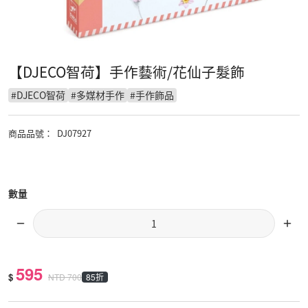
【DJECO智荷】手作藝術/花仙子髮飾
#
DJECO智荷
#
多媒材手作
#
手作飾品
商品品號
：
DJ07927
數量
595
$
85折
NTD
700