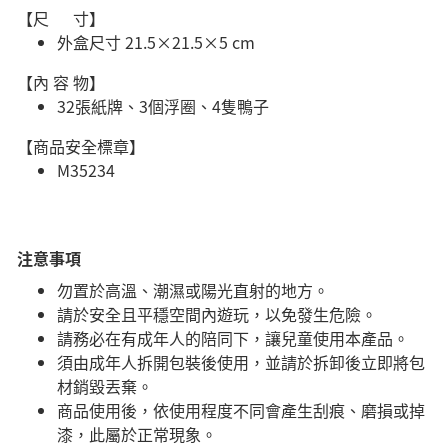
【尺 寸】
外盒尺寸 21.5×21.5×5 cm
【內 容 物】
32張紙牌、3個浮圈、4隻鴨子
【商品安全標章】
M35234
注意事項
勿置於高溫、潮濕或陽光直射的地方。
請於安全且平穩空間內遊玩，以免發生危險。​
請務必在有成年人的陪同下，讓兒童使用本產品。
須由成年人拆開包裝後使用，並請於拆卸後立即將包
材銷毀丟棄。
商品使用後，依使用程度不同會產生刮痕、磨損或掉
漆，此屬於正常現象。