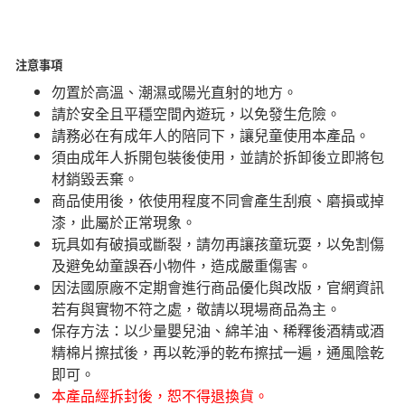
注意事項
勿置於高溫、潮濕或陽光直射的地方。
請於安全且平穩空間內遊玩，以免發生危險。​
請務必在有成年人的陪同下，讓兒童使用本產品。
須由成年人拆開包裝後使用，並請於拆卸後立即將包
材銷毀丟棄。
商品使用後，依使用程度不同會產生刮痕、磨損或掉
漆，此屬於正常現象。
玩具如有破損或斷裂，請勿再讓孩童玩耍，以免割傷
及避免幼童誤吞小物件，造成嚴重傷害。
因法國原廠不定期會進行商品優化與改版，官網資訊
若有與實物不符之處，敬請以現場商品為主。
​保存方法：以少量嬰兒油、綿羊油、稀釋後酒精或酒
精棉片擦拭後，再以乾淨的乾布擦拭一遍，通風陰乾
即可。
本產品經拆封後，恕不得退換貨。