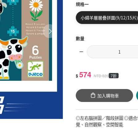
規格一
小綿羊層層疊拼圖(9/12/15片)
數量
574
$
7折
NTD
820
加入購物車
◎左右腦拼圖／階段拼圖 ◎適合
覺、自然觀察、空間智能