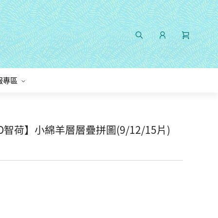
服專區
智荷】小綿羊層層疊拼圖(9/12/15片)