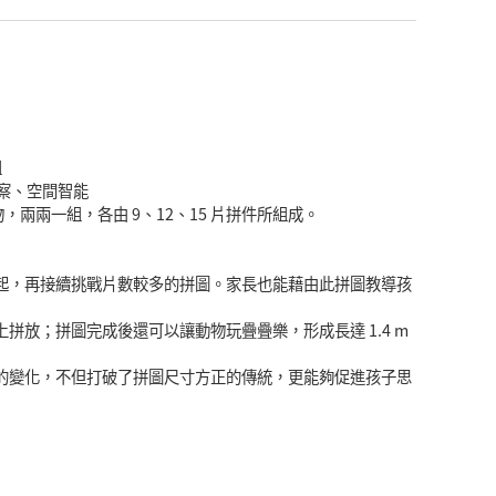
組
察、空間智能
，兩兩一組，各由 9、12、15 片拼件所組成。
起，再接續挑戰片數較多的拼圖。家長也能藉由此拼圖教導孩
拼放；拼圖完成後還可以讓動物玩疊疊樂，形成長達 1.4 m
的變化，不但打破了拼圖尺寸方正的傳統，更能夠促進孩子思