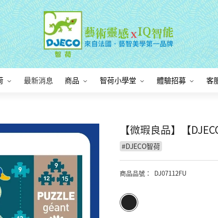
荷
最新消息
商品
智荷小學堂
體驗招募
客
【微瑕良品】【DJECO
#
DJECO智荷
商品品號
：
DJ07112FU