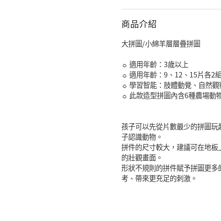
商品介紹
大拼圖/小綿羊層層疊拼圖
☼ 適用年齡：3歲以上
☼ 適用年齡：9、12、15片各2
☼ 學習智能：肢體動覺、自然觀
☼ 此款造型拼圖內含6種農場動物
孩子可以先從片數最少的拼圖玩
子認識動物。
拼件的尺寸較大，建議可在地板上
的壯觀畫面。
形狀不規則的拼件賦予拼圖更多
考、帶來更充足的刺激。