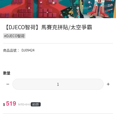
【DJECO智荷】馬賽克拼貼/太空爭霸
#
DJECO智荷
商品品號
：
DJ09424
數量
519
$
85折
NTD
610