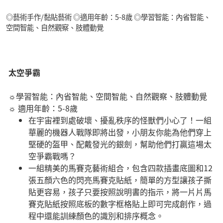
◎藝術手作/黏貼藝術 ◎適用年齡：5-8歲 ◎學習智能：內省智能、
空間智能、自然觀察、肢體動覺
太空爭霸
☼學習智能：內省智能、空間智能、自然觀察、肢體動覺
☼ 適用年齡：5-8歲
在宇宙裡到處破壞、擾亂秩序的怪獸們小心了！一組
華麗的機器人戰隊即將出發，小朋友你能為他們穿上
堅硬的盔甲、配戴發光的銀劍，幫助他們打贏這場太
空爭霸戰嗎？
一組精美的馬賽克藝術組合，包含四款插畫底圖和12
張五顏六色的閃亮馬賽克貼紙，簡單的方型讓孩子撕
貼更容易，孩子只要按照說明書的指示，將一片片馬
賽克貼紙按照底板的數字框格貼上即可完成創作，過
程中還能訓練顏色的識別和排序概念。