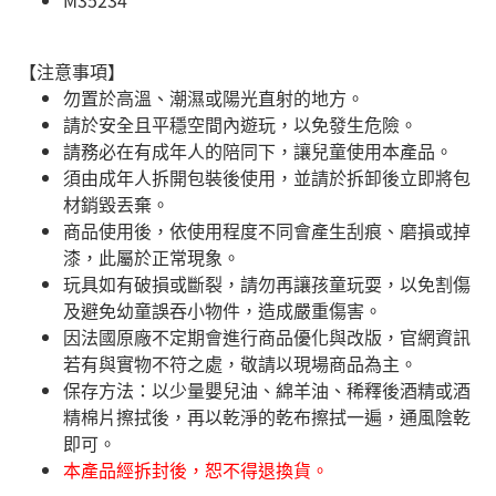
【注意事項】
勿置於高溫、潮濕或陽光直射的地方。
請於安全且平穩空間內遊玩，以免發生危險。​
請務必在有成年人的陪同下，讓兒童使用本產品。
須由成年人拆開包裝後使用，並請於拆卸後立即將包
材銷毀丟棄。
商品使用後，依使用程度不同會產生刮痕、磨損或掉
漆，此屬於正常現象。
玩具如有破損或斷裂，請勿再讓孩童玩耍，以免割傷
及避免幼童誤吞小物件，造成嚴重傷害。
因法國原廠不定期會進行商品優化與改版，官網資訊
若有與實物不符之處，敬請以現場商品為主。
​保存方法：以少量嬰兒油、綿羊油、稀釋後酒精或酒
精棉片擦拭後，再以乾淨的乾布擦拭一遍，通風陰乾
即可。
本產品經拆封後，恕不得退換貨。