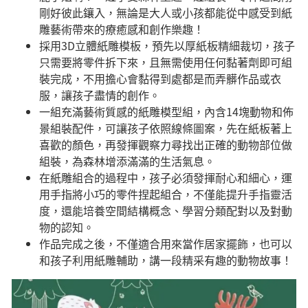
剛好彼此鑲入，無論是大人或小孩都能從中感受到紙
雕藝術帶來的療癒感和創作樂趣！
採用3D立體紙雕模板，預先以厚紙板精細裁切，孩子
只需要將零件拆下來，且無需使用任何黏著劑即可組
裝完成，不用擔心會黏得到處都是而弄髒作品或衣
服，讓孩子盡情的創作。
一組充滿藝術質感的紙雕模型組，內含14塊動物和佈
景組裝配件，可讓孩子依照線條圖案，先在紙板著上
喜歡的顏色，再發揮觀察力尋找出正確的動物部位做
組裝，為森林增添滿滿的生活氣息。
在紙雕組合的過程中，孩子必須發揮耐心和細心，運
用手指將小巧的零件捏起組合，不僅能提升手指靈活
度，還能培養空間結構概念、學習分類配對以及對動
物的認知。
作品完成之後，不僅適合用來當作居家擺飾，也可以
和孩子利用紙雕輔助，講一段精采有趣的動物故事！