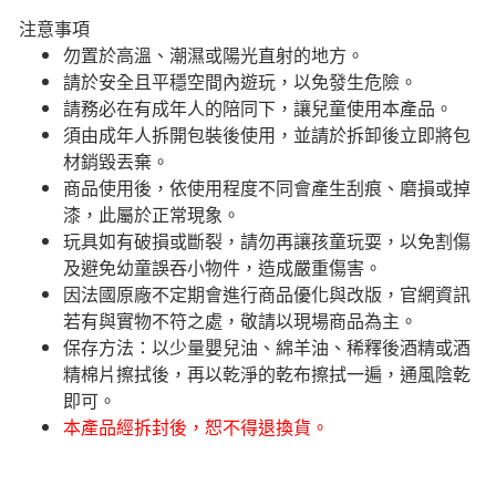
注意事項
勿置於高溫、潮濕或陽光直射的地方。
請於安全且平穩空間內遊玩，以免發生危險。​
請務必在有成年人的陪同下，讓兒童使用本產品。
須由成年人拆開包裝後使用，並請於拆卸後立即將包
材銷毀丟棄。
商品使用後，依使用程度不同會產生刮痕、磨損或掉
漆，此屬於正常現象。
玩具如有破損或斷裂，請勿再讓孩童玩耍，以免割傷
及避免幼童誤吞小物件，造成嚴重傷害。
因法國原廠不定期會進行商品優化與改版，官網資訊
若有與實物不符之處，敬請以現場商品為主。
​保存方法：以少量嬰兒油、綿羊油、稀釋後酒精或酒
精棉片擦拭後，再以乾淨的乾布擦拭一遍，通風陰乾
即可。
本產品經拆封後，恕不得退換貨。