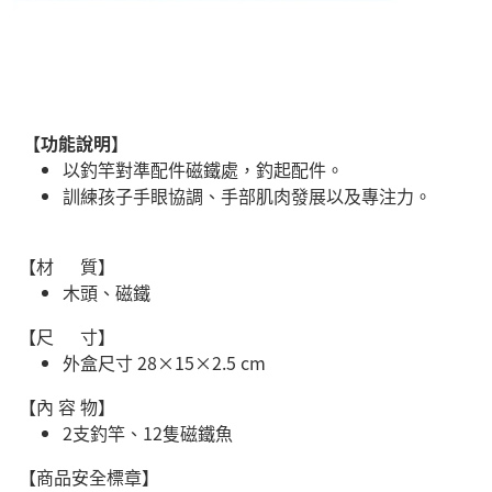
【功能說明】
以釣竿對準配件磁鐵處，釣起配件。
訓練孩子手眼協調、手部肌肉發展以及專注力。
【材 質】
木頭、磁鐵
【尺 寸】
外盒尺寸 28×15×2.5 cm
【內 容 物】
2支釣竿、12隻磁鐵魚
【商品安全標章】