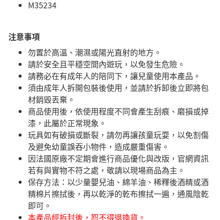
M35234
注意事項
勿置於高溫、潮濕或陽光直射的地方。
請於安全且平穩空間內遊玩，以免發生危險。​
請務必在有成年人的陪同下，讓兒童使用本產品。
須由成年人拆開包裝後使用，並請於拆卸後立即將包
材銷毀丟棄。
商品使用後，依使用程度不同會產生刮痕、磨損或掉
漆，此屬於正常現象。
玩具如有破損或斷裂，請勿再讓孩童玩耍，以免割傷
及避免幼童誤吞小物件，造成嚴重傷害。
因法國原廠不定期會進行商品優化與改版，官網資訊
若有與實物不符之處，敬請以現場商品為主。
​保存方法：以少量嬰兒油、綿羊油、稀釋後酒精或酒
精棉片擦拭後，再以乾淨的乾布擦拭一遍，通風陰乾
即可。
本產品經拆封後，恕不得退換貨。