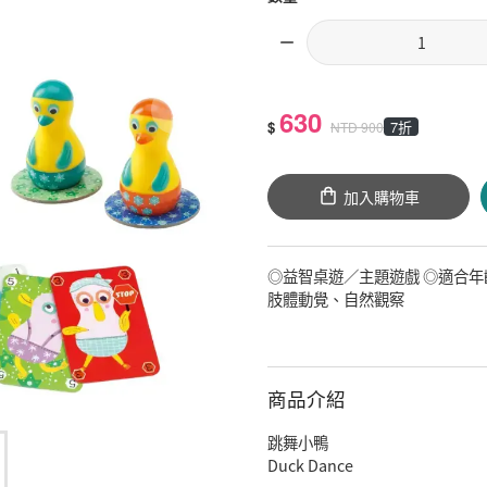
630
$
7折
NTD
900
加入購物車
◎益智桌遊／主題遊戲 ◎適合年
肢體動覺、自然觀察
商品介紹
跳舞小鴨
Duck Dance