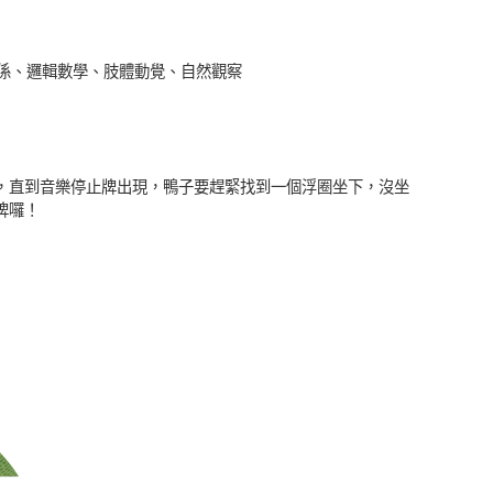
關係、邏輯數學、肢體動覺、自然觀察
，直到音樂停止牌出現，鴨子要趕緊找到一個浮圈坐下，沒坐
牌囉！