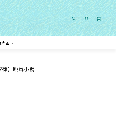
服專區
O智荷】跳舞小鴨