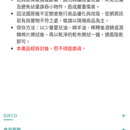
及避免幼童誤吞小物件，造成嚴重傷害。
因法國原廠不定期會進行商品優化與改版，官網資訊
若有與實物不符之處，敬請以現場商品為主。
​保存方法：以少量嬰兒油、綿羊油、稀釋後酒精或酒
精棉片擦拭後，再以乾淨的乾布擦拭一遍，通風陰乾
即可。
本產品經拆封後，恕不得退換貨。
DJECO
會員服務