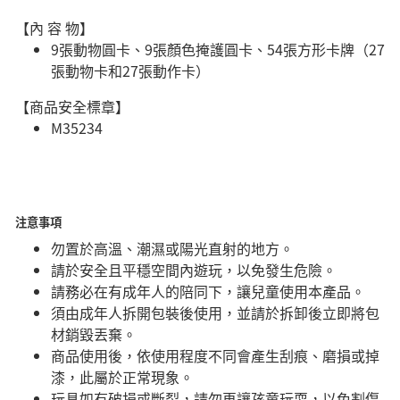
【內 容 物】
9張動物圓卡、9張顏色掩護圓卡、54張方形卡牌（27
張動物卡和27張動作卡）
【商品安全標章】
M35234
注意事項
勿置於高溫、潮濕或陽光直射的地方。
請於安全且平穩空間內遊玩，以免發生危險。​
請務必在有成年人的陪同下，讓兒童使用本產品。
須由成年人拆開包裝後使用，並請於拆卸後立即將包
材銷毀丟棄。
商品使用後，依使用程度不同會產生刮痕、磨損或掉
漆，此屬於正常現象。
玩具如有破損或斷裂，請勿再讓孩童玩耍，以免割傷