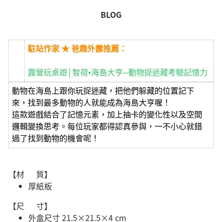
BLOG
駐站作家 ★ 爸趣外露推薦：
露營玩桌遊│智荷•海島大亨─動物捉迷藏考驗記憶力
動物在海島上跟你玩捉迷藏，把他們躲藏的位置記下
來，找到最多動物的人就能成為海島大亨喔！
這款遊戲結合了記憶元素，加上抽卡的變化性以及空間
邏輯變換思考。每位玩家都得認真參與，一不小心就錯
過了找到動物的機會呢！
【材 質】
厚紙板
【尺 寸】
外盒尺寸 21.5×21.5×4 cm