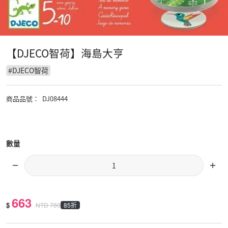
【DJECO智荷】海島大亨
#
DJECO智荷
商品品號
：
DJ08444
數量
663
$
85折
NTD
780