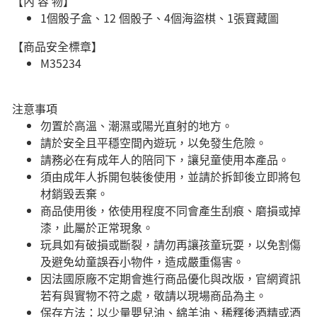
【內 容 物】
1個骰子盒、12 個骰子、4個海盜棋、1張寶藏圖
【商品安全標章】
M35234
注意事項
勿置於高溫、潮濕或陽光直射的地方。
請於安全且平穩空間內遊玩，以免發生危險。​
請務必在有成年人的陪同下，讓兒童使用本產品。
須由成年人拆開包裝後使用，並請於拆卸後立即將包
材銷毀丟棄。
商品使用後，依使用程度不同會產生刮痕、磨損或掉
漆，此屬於正常現象。
玩具如有破損或斷裂，請勿再讓孩童玩耍，以免割傷
及避免幼童誤吞小物件，造成嚴重傷害。
因法國原廠不定期會進行商品優化與改版，官網資訊
若有與實物不符之處，敬請以現場商品為主。
​保存方法：以少量嬰兒油、綿羊油、稀釋後酒精或酒