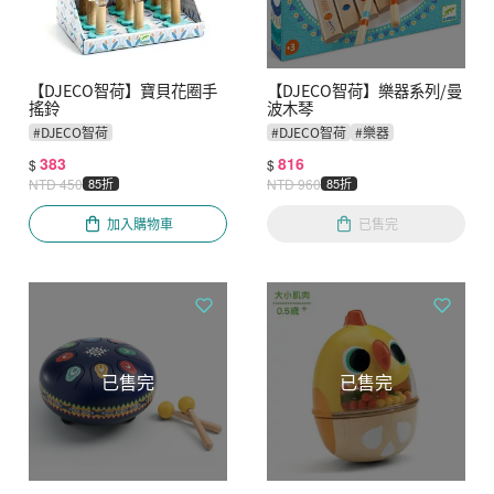
【DJECO智荷】寶貝花圈手
【DJECO智荷】樂器系列/曼
搖鈴
波木琴
#
DJECO智荷
#
DJECO智荷
#
樂器
383
816
$
$
NTD
450
85折
NTD
960
85折
加入購物車
已售完
已售完
已售完