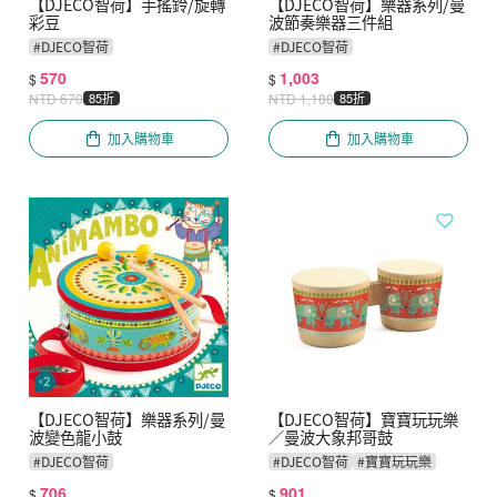
【DJECO智荷】手搖鈴/旋轉
【DJECO智荷】樂器系列/曼
彩豆
波節奏樂器三件組
#
DJECO智荷
#
DJECO智荷
570
1,003
$
$
NTD
670
85折
NTD
1,180
85折
加入購物車
加入購物車
【DJECO智荷】樂器系列/曼
【DJECO智荷】寶寶玩玩樂
波變色龍小鼓
／曼波大象邦哥鼓
#
DJECO智荷
#
DJECO智荷
#
寶寶玩玩樂
#
3-4歲
706
901
$
$