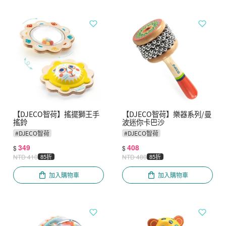
【DJECO智荷】搖擺獅王手
【DJECO智荷】樂器系列/曼
搖鈴
波迷你卡巴沙
#
DJECO智荷
#
DJECO智荷
349
408
$
$
NTD
410
85折
NTD
480
85折
加入購物車
加入購物車