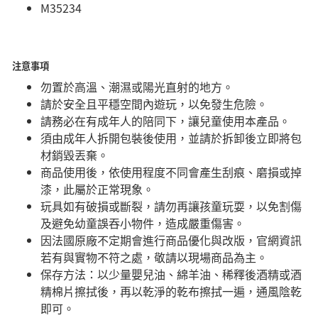
M35234
注意事項
勿置於高溫、潮濕或陽光直射的地方。
請於安全且平穩空間內遊玩，以免發生危險。​
請務必在有成年人的陪同下，讓兒童使用本產品。
須由成年人拆開包裝後使用，並請於拆卸後立即將包
材銷毀丟棄。
商品使用後，依使用程度不同會產生刮痕、磨損或掉
漆，此屬於正常現象。
玩具如有破損或斷裂，請勿再讓孩童玩耍，以免割傷
及避免幼童誤吞小物件，造成嚴重傷害。
因法國原廠不定期會進行商品優化與改版，官網資訊
若有與實物不符之處，敬請以現場商品為主。
保存方法：以少量嬰兒油、綿羊油、稀釋後酒精或酒
精棉片擦拭後，再以乾淨的乾布擦拭一遍，通風陰乾
即可。