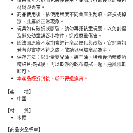
材銷毀丟棄。
商品使用後，依使用程度不同會產生刮痕、磨損或掉
漆，此屬於正常現象。
玩具如有破損或斷裂，請勿再讓孩童玩耍，以免割傷
及避免幼童誤吞小物件，造成嚴重傷害。
因法國原廠不定期會進行商品優化與改版，官網資訊
若有與實物不符之處，敬請以現場商品為主。
​保存方法：以少量嬰兒油、綿羊油、稀釋後酒精或酒
精棉片擦拭後，再以乾淨的乾布擦拭一遍，通風陰乾
即可。
本產品經拆封後，恕不得退換貨。
【產 地】
中國
【材 質】
木頭
【商品安全標章】