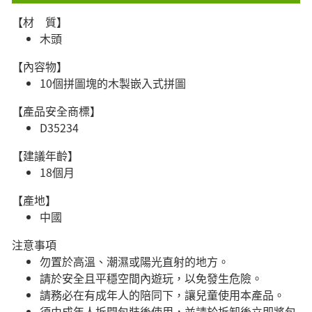
【材 質】
木頭
【內容物】
10個拼圖塊的木製嵌入式拼圖
【產品安全商標】
D35234
【建議年齡】
18個月
【產地】
中國
注意事項
勿置於高溫、潮濕或陽光直射的地方。
請於安全且平穩空間內遊玩，以免發生危險。​
請務必在有成年人的陪同下，讓兒童使用本產品。
須由成年人拆開包裝後使用，並請於拆卸後立即將包