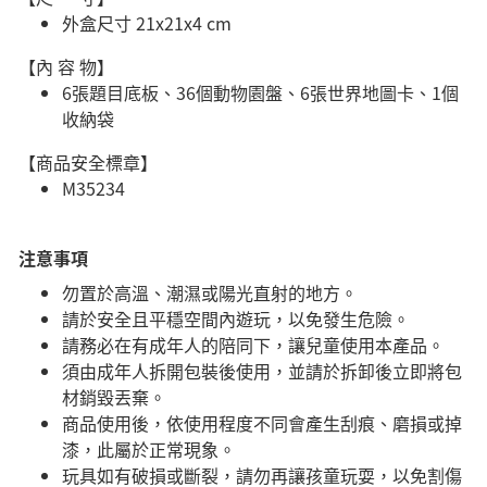
外盒尺寸 21x21x4 cm
【內 容 物】
6張題目底板、36個動物園盤、6張世界地圖卡、1個
收納袋
【商品安全標章】
M35234
注意事項
勿置於高溫、潮濕或陽光直射的地方。
請於安全且平穩空間內遊玩，以免發生危險。​
請務必在有成年人的陪同下，讓兒童使用本產品。
須由成年人拆開包裝後使用，並請於拆卸後立即將包
材銷毀丟棄。
商品使用後，依使用程度不同會產生刮痕、磨損或掉
漆，此屬於正常現象。
玩具如有破損或斷裂，請勿再讓孩童玩耍，以免割傷