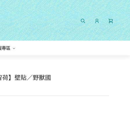
服專區
O智荷】壁貼／野獸國