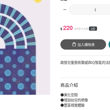
220
$
2折
NTD
1,100
加入購物車
啟發兒童藝術靈感與IQ智能的法
商品介紹
●美化空間
●增加幼兒的想像
●豐富視覺體驗