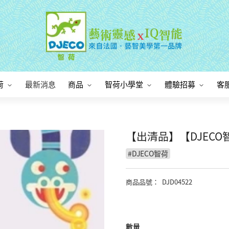
荷
最新消息
商品
智荷小學堂
體驗招募
客
【出清品】【DJEC
#
DJECO智荷
商品品號
：
DJD04522
數量