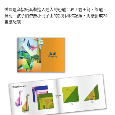
透過這套摺紙套裝進入迷人的恐龍世界！霸王龍、梁龍、
翼龍－孩子們依照小冊子上的說明和標記線，將紙折成24
隻紙恐龍！