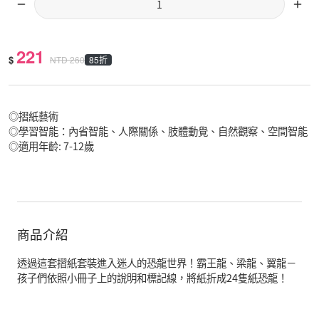
221
$
85折
NTD
260
◎摺紙藝術
◎學習智能：內省智能、人際關係、肢體動覺、自然觀察、空間智能
◎適用年齡: 7-12歲
商品介紹
透過這套摺紙套裝進入迷人的恐龍世界！霸王龍、梁龍、翼龍－
孩子們依照小冊子上的說明和標記線，將紙折成24隻紙恐龍！