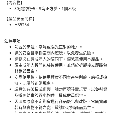
【內容物】
30張挑戰卡、9塊正方體、1個木板
【產品安全商標】
M35234
注意事項
勿置於高溫、潮濕或陽光直射的地方。
請於安全且平穩空間內遊玩，以免發生危險。​
請務必在有成年人的陪同下，讓兒童使用本產品。
須由成年人拆開包裝後使用，並請於拆卸後立即將包
材銷毀丟棄。
商品使用後，依使用程度不同會產生刮痕、磨損或掉
漆，此屬於正常現象。
玩具如有破損或斷裂，請勿再讓孩童玩耍，以免割傷
及避免幼童誤吞小物件，造成嚴重傷害。
因法國原廠不定期會進行商品優化與改版，官網資訊
若有與實物不符之處，敬請以現場商品為主。