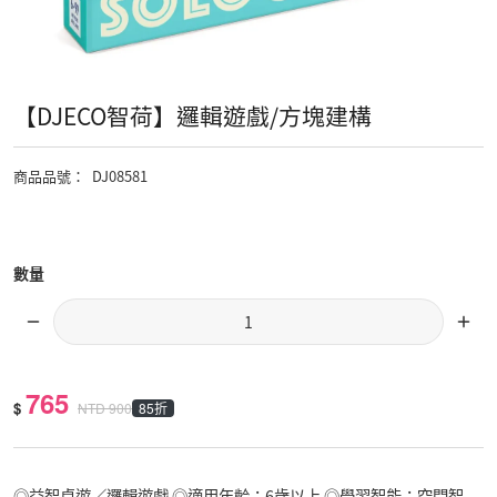
【DJECO智荷】邏輯遊戲/方塊建構
商品品號
：
DJ08581
數量
765
$
85折
NTD
900
◎益智桌遊／邏輯遊戲 ◎適用年齡：6歲以上 ◎學習智能：空間智