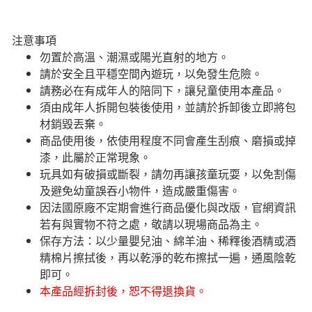
注意事項
勿置於高溫、潮濕或陽光直射的地方。
請於安全且平穩空間內遊玩，以免發生危險。​
請務必在有成年人的陪同下，讓兒童使用本產品。
須由成年人拆開包裝後使用，並請於拆卸後立即將包
材銷毀丟棄。
商品使用後，依使用程度不同會產生刮痕、磨損或掉
漆，此屬於正常現象。
玩具如有破損或斷裂，請勿再讓孩童玩耍，以免割傷
及避免幼童誤吞小物件，造成嚴重傷害。
因法國原廠不定期會進行商品優化與改版，官網資訊
若有與實物不符之處，敬請以現場商品為主。
​保存方法：以少量嬰兒油、綿羊油、稀釋後酒精或酒
精棉片擦拭後，再以乾淨的乾布擦拭一遍，通風陰乾
即可。
本產品經拆封後，恕不得退換貨。