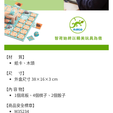
【材 質】
紙卡、木頭
【尺 寸】
外盒尺寸 38×16×3 cm
【內 容 物】
1個底板、4個棋子、2個骰子
【商品安全標章】
M35234