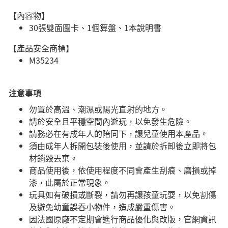
【內容物】
30張雙面圖卡、1個算盤、1本說明書
【產品安全商標】
M35234
注意事項
勿置於高溫、潮濕或陽光直射的地方。
請於安全且平穩空間內遊玩，以免發生危險。​
請務必在有成年人的陪同下，讓兒童使用本產品。
須由成年人拆開包裝後使用，並請於拆卸後立即將包
材銷毀丟棄。
商品使用後，依使用程度不同會產生刮痕、磨損或掉
漆，此屬於正常現象。
玩具如有破損或斷裂，請勿再讓孩童玩耍，以免割傷
及避免幼童誤吞小物件，造成嚴重傷害。
因法國原廠不定期會進行商品優化與改版，官網資訊