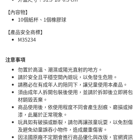
【內容物】
10個紙杯、1個橡膠球
【產品安全商標】
M35234
注意事項
勿置於高溫、潮濕或陽光直射的地方。
請於安全且平穩空間內遊玩，以免發生危險。​
請務必在有成年人的陪同下，讓兒童使用本產品。
須由成年人拆開包裝後使用，並請於拆卸後立即將包
材銷毀丟棄。
商品使用後，依使用程度不同會產生刮痕、磨損或掉
漆，此屬於正常現象。
玩具如有破損或斷裂，請勿再讓孩童玩耍，以免割傷
及避免幼童誤吞小物件，造成嚴重傷害。
因法國原廠不定期會進行商品優化與改版，官網資訊