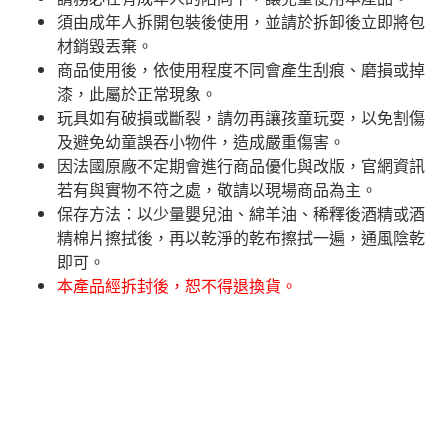
須由成年人拆開包裝後使用，並請於拆卸後立即將包
材銷毀丟棄。
商品使用後，依使用程度不同會產生刮痕、磨損或掉
漆，此屬於正常現象。
玩具如有破損或斷裂，請勿再讓孩童玩耍，以免割傷
及避免幼童誤吞小物件，造成嚴重傷害。
因法國原廠不定期會進行商品優化與改版，官網資訊
若有與實物不符之處，敬請以現場商品為主。
​保存方法：以少量嬰兒油、綿羊油、稀釋後酒精或酒
精棉片擦拭後，再以乾淨的乾布擦拭一遍，通風陰乾
即可。
本產品經拆封後，恕不得退換貨。