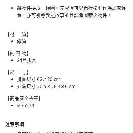
將物件拼成一幅圖。完成後可以自行裱框作為居家佈
置，亦可引導敘述故事並且認識圖案之物件。
【材 質】
紙質
【內 容 物】
24片拼片
​【尺 寸】
拼圖尺寸 62×20 cm
外盒尺寸 20.5×26.8×6 cm
【商品安全標章】
M35234
注意事項