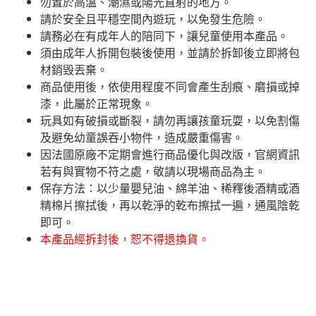
勿置於高溫、潮濕或陽光直射的地方。
請於安全且平穩空間內遊玩，以免發生危險。​
請務必在有成年人的陪同下，讓兒童使用本產品。
須由成年人拆開包裝後使用，並請於拆卸後立即將包
材銷毀丟棄。
商品使用後，依使用程度不同會產生刮痕、磨損或掉
漆，此屬於正常現象。
玩具如有破損或斷裂，請勿再讓孩童玩耍，以免割傷
及避免幼童誤吞小物件，造成嚴重傷害。
因法國原廠不定期會進行商品優化與改版，官網資訊
若有與實物不符之處，敬請以現場商品為主。
​保存方法：以少量嬰兒油、綿羊油、稀釋後酒精或酒
精棉片擦拭後，再以乾淨的乾布擦拭一遍，通風陰乾
即可。
本產品經拆封後，恕不得退換貨。