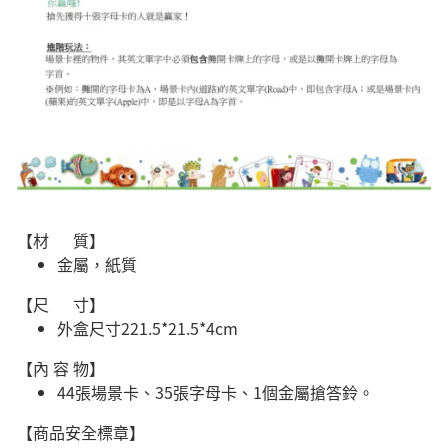
【材 質】
金屬，紙質
【尺 寸】
外盒尺寸221.5*21.5*4cm
【內 容 物】
44張場景卡、35張字母卡、1個金屬搶答鈴。
【商品安全標章】