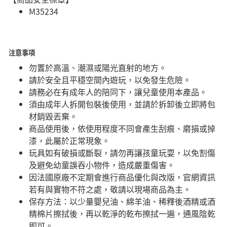
M35234
注意事項
勿置於高溫、潮濕或陽光直射的地方。
請於安全且平穩空間內遊玩，以免發生危險。​
請務必在有成年人的陪同下，讓兒童使用本產品。
須由成年人拆開包裝後使用，並請於拆卸後立即將包
材銷毀丟棄。
商品使用後，依使用程度不同會產生刮痕、磨損或掉
漆，此屬於正常現象。
玩具如有破損或斷裂，請勿再讓孩童玩耍，以免割傷
及避免幼童誤吞小物件，造成嚴重傷害。
因法國原廠不定期會進行商品優化與改版，官網資訊
若有與實物不符之處，敬請以現場商品為主。
​保存方法：以少量嬰兒油、綿羊油、稀釋後酒精或酒
精棉片擦拭後，再以乾淨的乾布擦拭一遍，通風陰乾
即可。