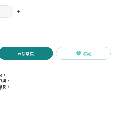
直接購買
收藏
戲。
抓握。
樂趣！