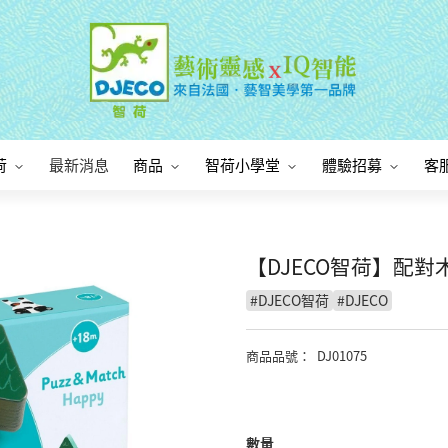
荷
最新消息
商品
智荷小學堂
體驗招募
客
【DJECO智荷】配對
#
DJECO智荷
#
DJECO
商品品號
：
DJ01075
數量