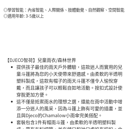
◎學習智能：內省智能、人際關係、肢體動覺、自然觀察、空間智能
◎適用年齡: 3-5歲以上
【DJECO智荷】兒童雨衣/森林世界
提供孩子最佳的雨天戶外體驗，這款迷人而實用的兒
童斗篷將為您的小天使帶來舒適感。由柔軟的半透明
塑料製成，這款有帽子的雨天斗篷不僅令人愉悅穿
戴，而且讓孩子可以輕鬆自如地活動。按扣式設計使
穿脫更加方便。
這不僅是抵禦雨水的理想之選，還能在雨中活動中增
添一分迷人的風采，因為斗篷上飾有可愛的插畫，並
且與Djeco的Chamalow小雨傘完美搭配。
套裝包含1件有帽雨斗篷，由柔軟的半透明塑料製