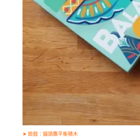
➤ 遊戲：
貓頭鷹平衡積木