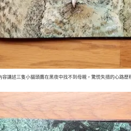
內容講述三隻小貓頭鷹在黑夜中找不到母親，驚慌失措的心路歷